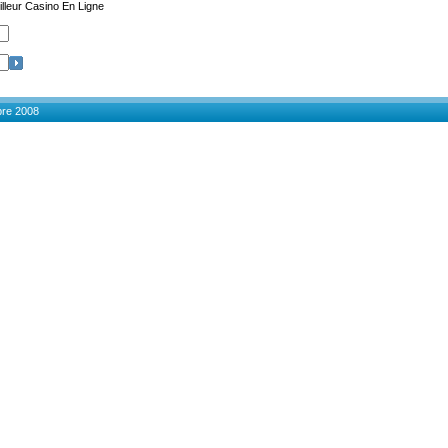
lleur Casino En Ligne
re 2008