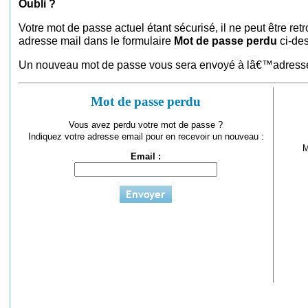
Oubli ?
Votre mot de passe actuel étant sécurisé, il ne peut être re
adresse mail dans le formulaire
Mot de passe perdu
ci-de
Un nouveau mot de passe vous sera envoyé à lâ€™adresse
Mot de passe perdu
Vous avez perdu votre mot de passe ?
Indiquez votre adresse email pour en recevoir un nouveau :
M
Email :