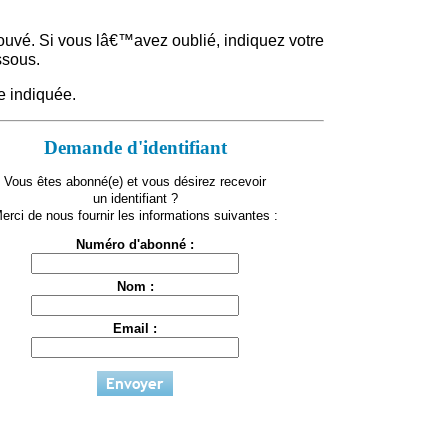
trouvé. Si vous lâ€™avez oublié, indiquez votre
ssous.
 indiquée.
Demande d'identifiant
Vous êtes abonné(e) et vous désirez recevoir
un identifiant ?
erci de nous fournir les informations suivantes :
Numéro d'abonné :
Nom :
Email :