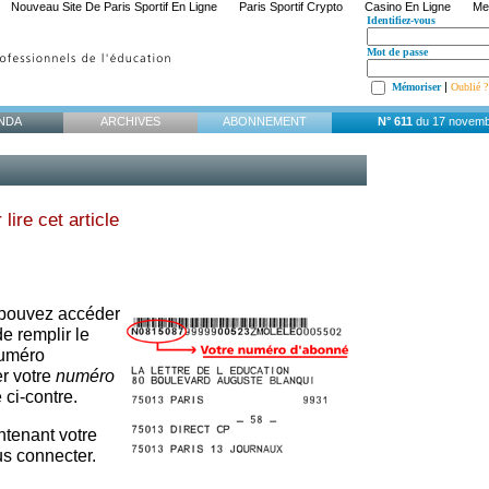
Nouveau Site De Paris Sportif En Ligne
Paris Sportif Crypto
Casino En Ligne
Mei
Identifiez-vous
Mot de passe
|
Mémoriser
Oublié ?
NDA
ARCHIVES
ABONNEMENT
N° 611
du 17 novemb
lire cet article
 pouvez accéder
de remplir le
numéro
r votre
numéro
ci-contre.
ntenant votre
us connecter.