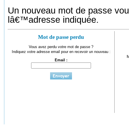
Un nouveau mot de passe vou
lâ€™adresse indiquée.
Mot de passe perdu
Vous avez perdu votre mot de passe ?
Indiquez votre adresse email pour en recevoir un nouveau :
M
Email :