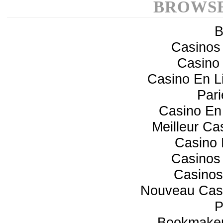
BROWSE
B
Casinos
Casino 
Casino En 
Pari
Casino En 
Meilleur Ca
Casino 
Casinos
Casinos
Nouveau Casi
P
Bookmaker