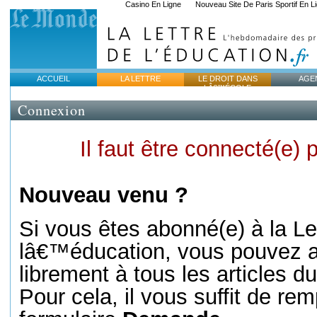
Casino En Ligne
Nouveau Site De Paris Sportif En L
ACCUEIL
LA LETTRE
LE DROIT DANS
AGE
LÂ€™ÉCOLE
Connexion
Il faut être connecté(e) p
Nouveau venu ?
Si vous êtes abonné(e) à la Le
lâ€™éducation, vous pouvez 
librement à tous les articles du
Pour cela, il vous suffit de remp