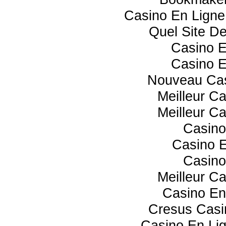
Casino En Lign
Quel Site De
Casino 
Casino 
Nouveau Cas
Meilleur C
Meilleur C
Casino
Casino E
Casino
Meilleur C
Casino En
Cresus Casin
Casino En Li