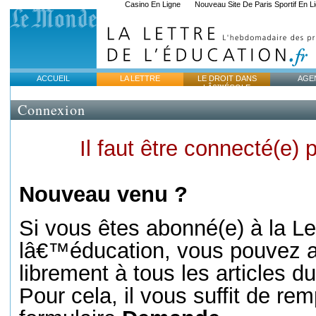
Casino En Ligne
Nouveau Site De Paris Sportif En L
ACCUEIL
LA LETTRE
LE DROIT DANS
AGE
LÂ€™ÉCOLE
Connexion
Il faut être connecté(e) p
Nouveau venu ?
Si vous êtes abonné(e) à la Le
lâ€™éducation, vous pouvez 
librement à tous les articles du
Pour cela, il vous suffit de remp