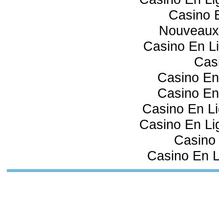
Casino 
Nouveaux
Casino En Li
Cas
Casino En
Casino En
Casino En Li
Casino En Lig
Casino 
Casino En L