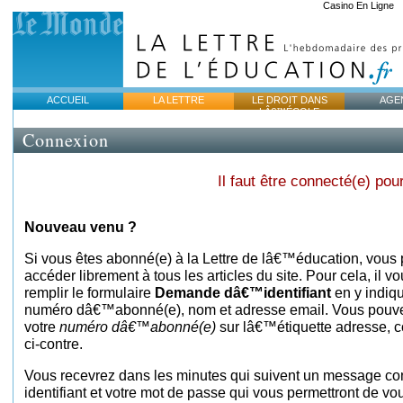
Casino En Ligne
ACCUEIL
LA LETTRE
LE DROIT DANS
AGE
LÂ€™ÉCOLE
Connexion
Il faut être connecté(e) pour 
Nouveau venu ?
Si vous êtes abonné(e) à la Lettre de lâ€™éducation, vous
accéder librement à tous les articles du site. Pour cela, il vo
remplir le formulaire
Demande dâ€™identifiant
en y indiq
numéro dâ€™abonné(e), nom et adresse email. Vous pouve
votre
numéro dâ€™abonné(e)
sur lâ€™étiquette adresse, 
ci-contre.
Vous recevrez dans les minutes qui suivent un message co
identifiant et votre mot de passe qui vous permettront de vo