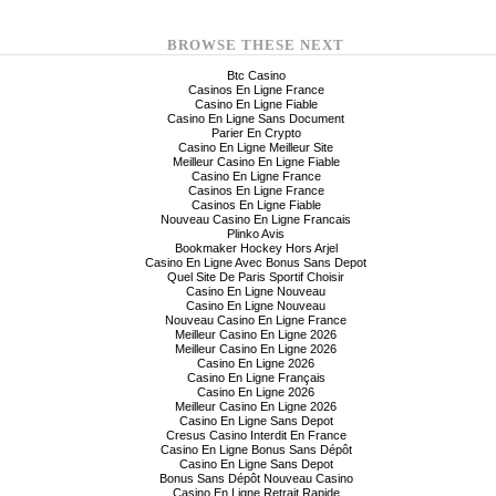
BROWSE THESE NEXT
Btc Casino
Casinos En Ligne France
Casino En Ligne Fiable
Casino En Ligne Sans Document
Parier En Crypto
Casino En Ligne Meilleur Site
Meilleur Casino En Ligne Fiable
Casino En Ligne France
Casinos En Ligne France
Casinos En Ligne Fiable
Nouveau Casino En Ligne Francais
Plinko Avis
Bookmaker Hockey Hors Arjel
Casino En Ligne Avec Bonus Sans Depot
Quel Site De Paris Sportif Choisir
Casino En Ligne Nouveau
Casino En Ligne Nouveau
Nouveau Casino En Ligne France
Meilleur Casino En Ligne 2026
Meilleur Casino En Ligne 2026
Casino En Ligne 2026
Casino En Ligne Français
Casino En Ligne 2026
Meilleur Casino En Ligne 2026
Casino En Ligne Sans Depot
Cresus Casino Interdit En France
Casino En Ligne Bonus Sans Dépôt
Casino En Ligne Sans Depot
Bonus Sans Dépôt Nouveau Casino
Casino En Ligne Retrait Rapide