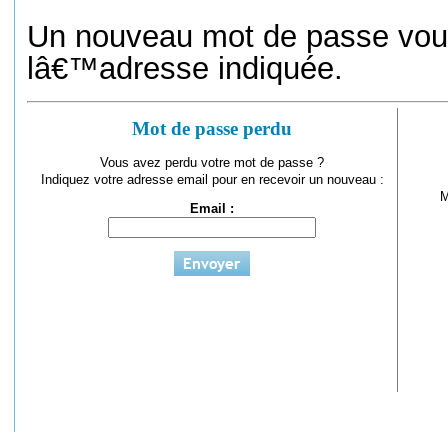
Un nouveau mot de passe vou
lâ€™adresse indiquée.
Mot de passe perdu
Vous avez perdu votre mot de passe ?
Indiquez votre adresse email pour en recevoir un nouveau :
M
Email :