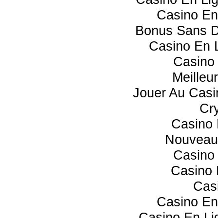
Casino En
Bonus Sans D
Casino En L
Casino 
Meilleu
Jouer Au Casi
Cr
Casino 
Nouveau
Casino 
Casino 
Cas
Casino En
Casino En Lig