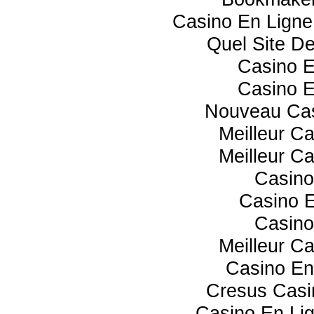
Casino En Lign
Quel Site De
Casino 
Casino 
Nouveau Cas
Meilleur C
Meilleur C
Casino
Casino E
Casino
Meilleur C
Casino En
Cresus Casin
Casino En Li