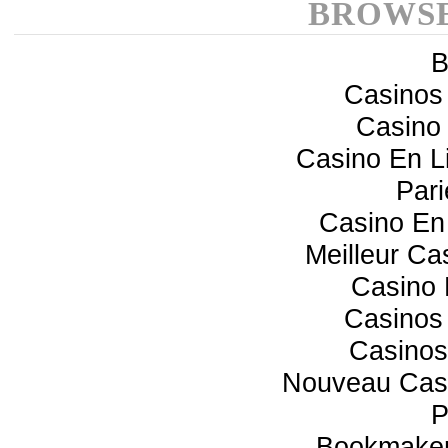
BROWSE
B
Casinos
Casino 
Casino En 
Pari
Casino En 
Meilleur Ca
Casino 
Casinos
Casinos
Nouveau Casi
P
Bookmaker