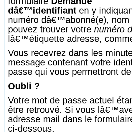
formulaire
Demande
dâ€™identifiant
en y indiquan
numéro dâ€™abonné(e), nom e
pouvez trouver votre
numéro 
lâ€™étiquette adresse, comme 
Vous recevrez dans les minute
message contenant votre identi
passe qui vous permettront de
Oubli ?
Votre mot de passe actuel étan
être retrouvé. Si vous lâ€™ave
adresse mail dans le formulai
ci-dessous.