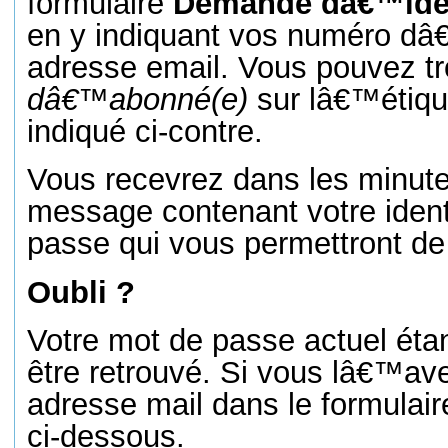
formulaire
Demande dâ€™iden
en y indiquant vos numéro d
adresse email. Vous pouvez t
dâ€™abonné(e)
sur lâ€™étiqu
indiqué ci-contre.
Vous recevrez dans les minute
message contenant votre identi
passe qui vous permettront de
Oubli ?
Votre mot de passe actuel étan
être retrouvé. Si vous lâ€™ave
adresse mail dans le formulai
ci-dessous.