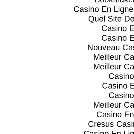
Casino En Lign
Quel Site De
Casino 
Casino 
Nouveau Cas
Meilleur C
Meilleur C
Casino
Casino E
Casino
Meilleur C
Casino En
Cresus Casin
Casino En Li