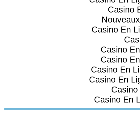
Casino 
Nouveaux
Casino En Li
Cas
Casino En
Casino En
Casino En Li
Casino En Lig
Casino 
Casino En L