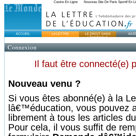
Casino En Ligne
Nouveau Site De Paris Sportif En L
ACCUEIL
LA LETTRE
LE DROIT DANS
AGE
LÂ€™ÉCOLE
Connexion
Il faut être connecté(e) p
Nouveau venu ?
Si vous êtes abonné(e) à la Le
lâ€™éducation, vous pouvez 
librement à tous les articles du
Pour cela, il vous suffit de remp