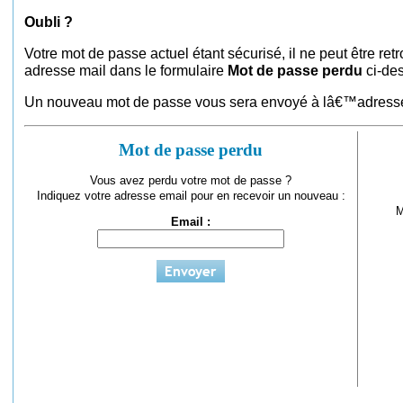
Oubli ?
Votre mot de passe actuel étant sécurisé, il ne peut être re
adresse mail dans le formulaire
Mot de passe perdu
ci-de
Un nouveau mot de passe vous sera envoyé à lâ€™adresse
Mot de passe perdu
Vous avez perdu votre mot de passe ?
Indiquez votre adresse email pour en recevoir un nouveau :
M
Email :