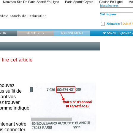
Nouveau Site De Paris Sportif En Ligne
Paris Sportif Crypto
Casino En Ligne
Mei
Identifiez-vous
Mot de passe
|
Mémoriser
Oublié ?
NDA
ARCHIVES
ABONNEMENT
N°726
du 16 janvier 
lire cet article
 pouvez
us suffit de
uant vos
z trouver
comme indiqué
ntenant votre
us connecter.