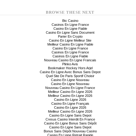
BROWSE THESE NEXT
Btc Casino
Casinos En Ligne France
Casino En Ligne Fiable
Casino En Ligne Sans Document
Parier En Crypto
Casino En Ligne Meilleur Site
Meilleur Casino En Ligne Fiable
Casino En Ligne France
Casinos En Ligne France
Casinos En Ligne Fiable
Nouveau Casino En Ligne Francais
Plinko Avis
Bookmaker Hockey Hors Arjel
Casino En Ligne Avec Bonus Sans Depot
Quel Site De Paris Sportif Choisir
Casino En Ligne Nouveau
Casino En Ligne Nouveau
Nouveau Casino En Ligne France
Meilleur Casino En Ligne 2026
Meilleur Casino En Ligne 2026
Casino En Ligne 2026
Casino En Ligne Français
Casino En Ligne 2026
Meilleur Casino En Ligne 2026
Casino En Ligne Sans Depot
Cresus Casino Interdit En France
Casino En Ligne Bonus Sans Dépôt
Casino En Ligne Sans Depot
Bonus Sans Dépôt Nouveau Casino
Casino En Ligne Retrait Rapide