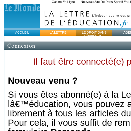
Casino En Ligne
Nouveau Site De Paris Sportif En L
ACCUEIL
LA LETTRE
LE DROIT DANS
AGE
LÂ€™ÉCOLE
Connexion
Il faut être connecté(e) p
Nouveau venu ?
Si vous êtes abonné(e) à la Le
lâ€™éducation, vous pouvez 
librement à tous les articles du
Pour cela, il vous suffit de remp