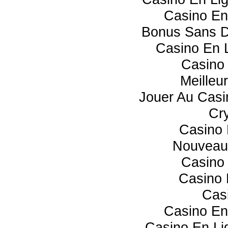
Casino En
Bonus Sans D
Casino En L
Casino 
Meilleu
Jouer Au Casi
Cr
Casino 
Nouveau
Casino 
Casino 
Cas
Casino En
Casino En Lig