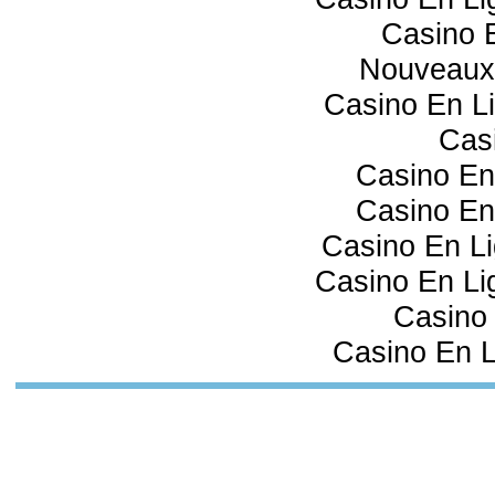
Casino 
Nouveaux
Casino En Li
Cas
Casino En
Casino En
Casino En Li
Casino En Lig
Casino 
Casino En L