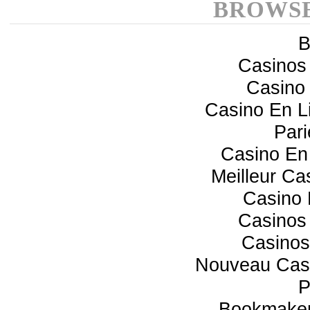
BROWSE
B
Casinos
Casino 
Casino En 
Pari
Casino En 
Meilleur Ca
Casino 
Casinos
Casinos
Nouveau Casi
P
Bookmaker