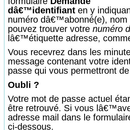
formulaire
Demande
dâ€™identifiant
en y indiquan
numéro dâ€™abonné(e), nom e
pouvez trouver votre
numéro 
lâ€™étiquette adresse, comme 
Vous recevrez dans les minute
message contenant votre identi
passe qui vous permettront de
Oubli ?
Votre mot de passe actuel étan
être retrouvé. Si vous lâ€™ave
adresse mail dans le formulai
ci-dessous.