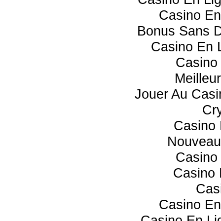
Casino En
Bonus Sans D
Casino En L
Casino 
Meilleu
Jouer Au Casi
Cr
Casino 
Nouveau
Casino 
Casino 
Cas
Casino En
Casino En Lig