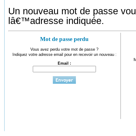
Un nouveau mot de passe vou
lâ€™adresse indiquée.
Mot de passe perdu
Vous avez perdu votre mot de passe ?
Indiquez votre adresse email pour en recevoir un nouveau :
M
Email :