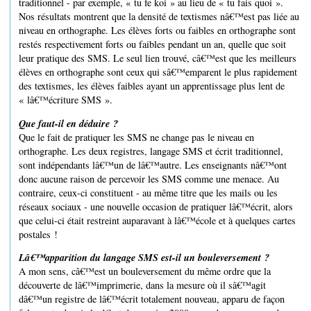
traditionnel - par exemple, « tu fe koi » au lieu de « tu fais quoi ».
Nos résultats montrent que la densité de textismes nâ€™est pas liée au
niveau en orthographe. Les élèves forts ou faibles en orthographe sont
restés respectivement forts ou faibles pendant un an, quelle que soit
leur pratique des SMS. Le seul lien trouvé, câ€™est que les meilleurs
élèves en orthographe sont ceux qui sâ€™emparent le plus rapidement
des textismes, les élèves faibles ayant un apprentissage plus lent de
« lâ€™écriture SMS ».
Que faut-il en déduire ?
Que le fait de pratiquer les SMS ne change pas le niveau en
orthographe. Les deux registres, langage SMS et écrit traditionnel,
sont indépendants lâ€™un de lâ€™autre. Les enseignants nâ€™ont
donc aucune raison de percevoir les SMS comme une menace. Au
contraire, ceux-ci constituent - au même titre que les mails ou les
réseaux sociaux - une nouvelle occasion de pratiquer lâ€™écrit, alors
que celui-ci était restreint auparavant à lâ€™école et à quelques cartes
postales !
Lâ€™apparition du langage SMS est-il un bouleversement ?
A mon sens, câ€™est un bouleversement du même ordre que la
découverte de lâ€™imprimerie, dans la mesure où il sâ€™agit
dâ€™un registre de lâ€™écrit totalement nouveau, apparu de façon