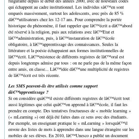
fulgurante depuis le début des années 2000, avec de nouveaux codes
qui échappent au cadre institutionnel. Les individus sâ€™en sont
emparés massivement, surtout les adolescents, avec près de 85 %
dâ€™utilisateurs chez les 12-17 ans. Pour comprendre la portée
historique du phénomène, il faut rappeler que lâ€™écrit a dâ€™abord
été réservé à la religion, puis aux relations avec lâ€™Etat et
lâ€™administration, puis, à lâ€™instauration de lâ€™école
obligatoire, à lâ€™apprentissage des connaissances. Seules la
littérature et la poésie échappaient aux formes institutionnelles de
lâ€™écrit. Lâ€™existence de différents registres de lâ€™oral est
depuis longtemps admise par tous : on ne parle pas de la même façon
entre amis, en classe... Lâ€™idée dâ€™une multiplicité de registres
de lâ€™écrit est très récente.
Les SMS peuvent-ils être utilisés comme support
dâ€™apprentissage ?
Si on considère quâ€™il existe différents registres de lâ€™écrit tout
aussi légitimes que celui quâ€™on apprend à lâ€™école, il faut les
prendre en compte. Des tentatives fructueuses de « mobile learning »
(« mLearning ») ont déjà été faites dans ce sens avec des étudiants.
Par exemple, un enseignant pratique le « mLearning » lorsquâ€™il
envoie des listes de mots à apprendre dans une langue étrangère sur les
mobiles de ses élèves. En 2010, lâ€™Unesco a publié un document