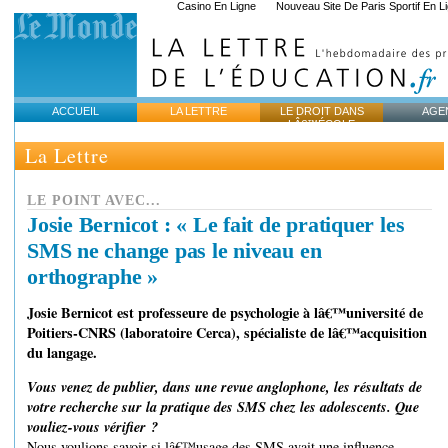
Casino En Ligne
Nouveau Site De Paris Sportif En L
ACCUEIL
LA LETTRE
LE DROIT DANS
AGE
LÂ€™ÉCOLE
La Lettre
LE POINT AVEC...
Josie Bernicot : « Le fait de pratiquer les
SMS ne change pas le niveau en
orthographe »
Josie Bernicot est professeure de psychologie à lâ€™université de
Poitiers-CNRS (laboratoire Cerca), spécialiste de lâ€™acquisition
du langage.
Vous venez de publier, dans une revue anglophone, les résultats de
votre recherche sur la pratique des SMS chez les adolescents. Que
vouliez-vous vérifier ?
Nous voulions savoir si lâ€™usage des SMS avait une influence