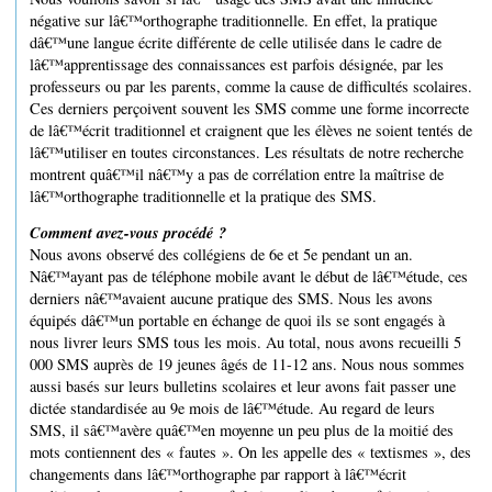
négative sur lâ€™orthographe traditionnelle. En effet, la pratique
dâ€™une langue écrite différente de celle utilisée dans le cadre de
lâ€™apprentissage des connaissances est parfois désignée, par les
professeurs ou par les parents, comme la cause de difficultés scolaires.
Ces derniers perçoivent souvent les SMS comme une forme incorrecte
de lâ€™écrit traditionnel et craignent que les élèves ne soient tentés de
lâ€™utiliser en toutes circonstances. Les résultats de notre recherche
montrent quâ€™il nâ€™y a pas de corrélation entre la maîtrise de
lâ€™orthographe traditionnelle et la pratique des SMS.
Comment avez-vous procédé ?
Nous avons observé des collégiens de 6e et 5e pendant un an.
Nâ€™ayant pas de téléphone mobile avant le début de lâ€™étude, ces
derniers nâ€™avaient aucune pratique des SMS. Nous les avons
équipés dâ€™un portable en échange de quoi ils se sont engagés à
nous livrer leurs SMS tous les mois. Au total, nous avons recueilli 5
000 SMS auprès de 19 jeunes âgés de 11-12 ans. Nous nous sommes
aussi basés sur leurs bulletins scolaires et leur avons fait passer une
dictée standardisée au 9e mois de lâ€™étude. Au regard de leurs
SMS, il sâ€™avère quâ€™en moyenne un peu plus de la moitié des
mots contiennent des « fautes ». On les appelle des « textismes », des
changements dans lâ€™orthographe par rapport à lâ€™écrit