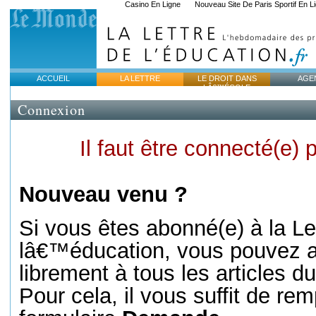
Casino En Ligne
Nouveau Site De Paris Sportif En L
ACCUEIL
LA LETTRE
LE DROIT DANS
AGE
LÂ€™ÉCOLE
Connexion
Il faut être connecté(e) p
Nouveau venu ?
Si vous êtes abonné(e) à la Le
lâ€™éducation, vous pouvez 
librement à tous les articles du
Pour cela, il vous suffit de remp