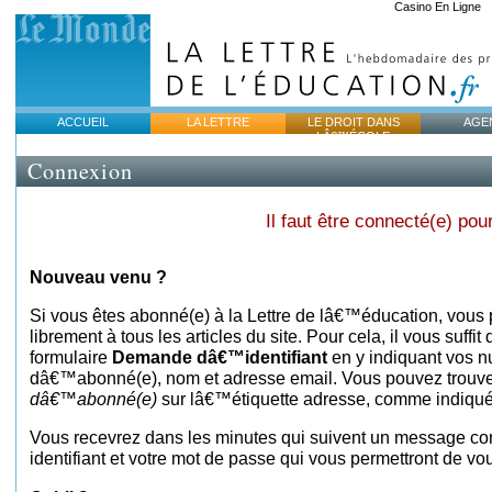
Casino En Ligne
ACCUEIL
LA LETTRE
LE DROIT DANS
AGE
LÂ€™ÉCOLE
Connexion
Il faut être connecté(e) pour 
Nouveau venu ?
Si vous êtes abonné(e) à la Lettre de lâ€™éducation, vous
librement à tous les articles du site. Pour cela, il vous suffit 
formulaire
Demande dâ€™identifiant
en y indiquant vos 
dâ€™abonné(e), nom et adresse email. Vous pouvez trouve
dâ€™abonné(e)
sur lâ€™étiquette adresse, comme indiqué 
Vous recevrez dans les minutes qui suivent un message co
identifiant et votre mot de passe qui vous permettront de vo