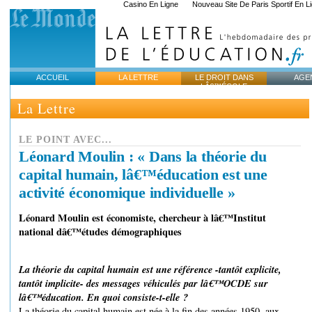
Casino En Ligne
Nouveau Site De Paris Sportif En L
ACCUEIL
LA LETTRE
LE DROIT DANS
AGE
LÂ€™ÉCOLE
La Lettre
LE POINT AVEC...
Léonard Moulin : « Dans la théorie du
capital humain, lâ€™éducation est une
activité économique individuelle »
Léonard Moulin est économiste, chercheur à lâ€™Institut
national dâ€™études démographiques
La théorie du capital humain est une référence -tantôt explicite,
tantôt implicite- des messages véhiculés par lâ€™OCDE sur
lâ€™éducation. En quoi consiste-t-elle ?
La théorie du capital humain est née à la fin des années 1950, aux