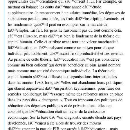
opportunités dâ€™orientation qui sâ€™offrent à lui. Par exemple, en
mettant en balance les coûts dâ€™une année dâ€™étude
supplémentaire -le renoncement à un salaire immédiat, les dépenses de
subsistance pendant une année, les frais dâ€™inscription éventuels- et
les rendements quâ€™il peut en escompter sur le marché de
lâ€™emploi. En fait, les gens ne raisonnent pas du tout comme cela,
câ€™est illusoire, mais câ€™est bien le fondement de la théorie du
capital humain. Celle-ci attribue avant tout une valeur marchande à
lâ€™éducation en lâ€™analysant comme un moyen pour chaque
individu, pris isolément, dâ€™accroître sa productivité et ses revenus.
Au prisme de cette théorie, lâ€™éducation nâ€™est pas considérée
comme un bien collectif qui devrait bénéficier au plus grand nombre
mais comme une activité économique individuelle. La théorie du
capital humain sâ€™est diffusée aux organisations internationales
dans les années 1980, lorsquâ€™elles ont abandonné leurs politiques,
qui étaient auparavant dâ€™inspiration keynésiennes, pour faire des
remèdes néolibéraux lâ€™essence même des réformes mises en place
dans les pays dits « émergents ». Tout en imposant des politiques de
réduction des dépenses publiques et de privatisations, elles ont
constaté que lâ€™éducation était un levier de la croissance
économique. Sur la base dâ€™un diagnostic ensuite étendu aux pays
développés, lâ€™enjeu a été alors de trouver des moyens
dâ€™augmenter la part du PIB consacrée à lâ€™éducation... mais