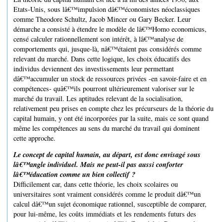
Etats-Unis, sous lâ€™impulsion dâ€™économistes néoclassiques
comme Theodore Schultz, Jacob Mincer ou Gary Becker. Leur
démarche a consisté à étendre le modèle de lâ€™Homo economicus,
censé calculer rationnellement son intérêt, à lâ€™analyse de
comportements qui, jusque-là, nâ€™étaient pas considérés comme
relevant du marché. Dans cette logique, les choix éducatifs des
individus deviennent des investissements leur permettant
dâ€™accumuler un stock de ressources privées -en savoir-faire et en
compétences- quâ€™ils pourront ultérieurement valoriser sur le
marché du travail. Les aptitudes relevant de la socialisation,
relativement peu prises en compte chez les précurseurs de la théorie du
capital humain, y ont été incorporées par la suite, mais ce sont quand
même les compétences au sens du marché du travail qui dominent
cette approche.
Le concept de capital humain, au départ, est donc envisagé sous
lâ€™angle individuel. Mais ne peut-il pas aussi conforter
lâ€™éducation comme un bien collectif ?
Difficilement car, dans cette théorie, les choix scolaires ou
universitaires sont vraiment considérés comme le produit dâ€™un
calcul dâ€™un sujet économique rationnel, susceptible de comparer,
pour lui-même, les coûts immédiats et les rendements futurs des