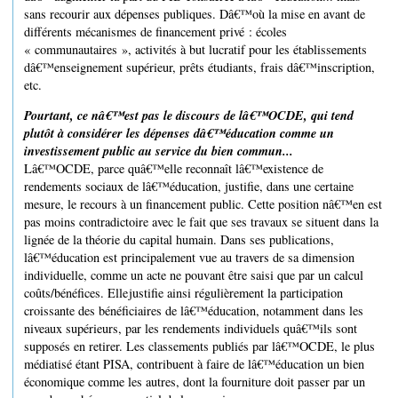
sans recourir aux dépenses publiques. Dâ€™où la mise en avant de
différents mécanismes de financement privé : écoles
« communautaires », activités à but lucratif pour les établissements
dâ€™enseignement supérieur, prêts étudiants, frais dâ€™inscription,
etc.
Pourtant, ce nâ€™est pas le discours de lâ€™OCDE, qui tend
plutôt à considérer les dépenses dâ€™éducation comme un
investissement public au service du bien commun...
Lâ€™OCDE, parce quâ€™elle reconnaît lâ€™existence de
rendements sociaux de lâ€™éducation, justifie, dans une certaine
mesure, le recours à un financement public. Cette position nâ€™en est
pas moins contradictoire avec le fait que ses travaux se situent dans la
lignée de la théorie du capital humain. Dans ses publications,
lâ€™éducation est principalement vue au travers de sa dimension
individuelle, comme un acte ne pouvant être saisi que par un calcul
coûts/bénéfices. Elle justifie ainsi régulièrement la participation
croissante des bénéficiaires de lâ€™éducation, notamment dans les
niveaux supérieurs, par les rendements individuels quâ€™ils sont
supposés en retirer. Les classements publiés par lâ€™OCDE, le plus
médiatisé étant PISA, contribuent à faire de lâ€™éducation un bien
économique comme les autres, dont la fourniture doit passer par un