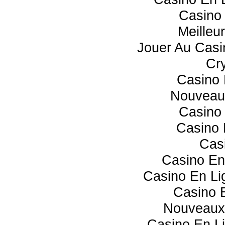
Casino 
Meilleu
Jouer Au Casi
Cr
Casino 
Nouveau
Casino 
Casino 
Cas
Casino En
Casino En Lig
Casino 
Nouveaux
Casino En Li