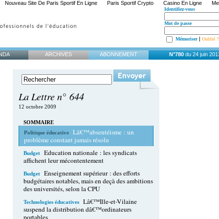
Nouveau Site De Paris Sportif En Ligne
Paris Sportif Crypto
Casino En Ligne
Mei
Identifiez-vous
Mot de passe
|
Mémoriser
Oublié ?
NDA
ARCHIVES
ABONNEMENT
N°780
du 24 juin 201
La Lettre n° 644
12 octobre 2009
SOMMAIRE
Lâ€™absentéisme : un
Politique éducative
problème constant jamais résolu
Education nationale : les syndicats
Budget
affichent leur mécontentement
Enseignement supérieur : des efforts
Budget
budgétaires notables, mais en deçà des ambitions
des universités, selon la CPU
Lâ€™Ille-et-Vilaine
Technologies éducatives
suspend la distribution dâ€™ordinateurs
portables