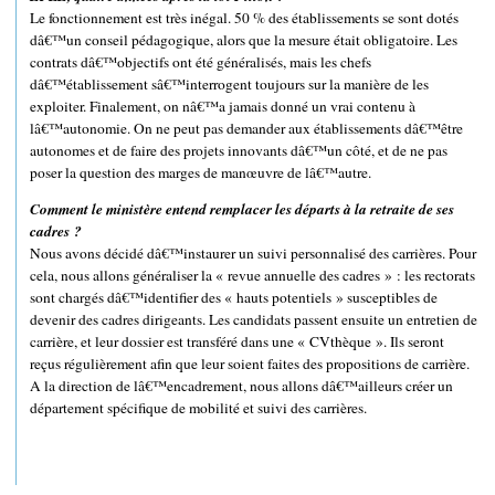
Le fonctionnement est très inégal. 50 % des établissements se sont dotés
dâ€™un conseil pédagogique, alors que la mesure était obligatoire. Les
contrats dâ€™objectifs ont été généralisés, mais les chefs
dâ€™établissement sâ€™interrogent toujours sur la manière de les
exploiter. Finalement, on nâ€™a jamais donné un vrai contenu à
lâ€™autonomie. On ne peut pas demander aux établissements dâ€™être
autonomes et de faire des projets innovants dâ€™un côté, et de ne pas
poser la question des marges de manœuvre de lâ€™autre.
Comment le ministère entend remplacer les départs à la retraite de ses
cadres ?
Nous avons décidé dâ€™instaurer un suivi personnalisé des carrières. Pour
cela, nous allons généraliser la « revue annuelle des cadres » : les rectorats
sont chargés dâ€™identifier des « hauts potentiels » susceptibles de
devenir des cadres dirigeants. Les candidats passent ensuite un entretien de
carrière, et leur dossier est transféré dans une « CVthèque ». Ils seront
reçus régulièrement afin que leur soient faites des propositions de carrière.
A la direction de lâ€™encadrement, nous allons dâ€™ailleurs créer un
département spécifique de mobilité et suivi des carrières.