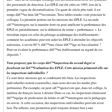
des personnels de direction. Les EPLE ont été créés en 1985, lors de la
première vague de décentralisation. Un quart de siècle plus tard, il est
temps dâ€™en faire lâ€™inventaire. Trois tables rondes vont ponctuer le
colloque. La première portera sur les missions des EPLE. La seconde
sâ€™interrogera sur la manière dont on peut améliorer la performance des
EPLE et, préalablement, sur la définition du terme « performance ». Le
troisième enjeu est celui du pilotage académique des établissements :
comment les académies peuvent aider les EPLE à atteindre les objectifs
nationaux, à savoir 80 % dâ€™une classe dâ€™âge au baccalauréat ?
Peut-on évaluer la performance dâ€™un établissement au regard de ces
objectifs ?
Vous proposez que les corps dâ€™inspection du second degré se
focalisent sur lâ€™évaluation des EPLE. Cette mission primerait-elle sur
les inspections individuelles ?
Ce sont deux missions qui se combinent très bien. Les inspections
individuelles restent essentielles, mais nous devons les rendre plus
pertinentes. Par exemple, on peut sâ€™apercevoir que, dans tel collège, la
maîtrise du français laisse à désirer. Dans ce cas, les inspecteurs réunissent
lâ€™équipe de professeurs de lettres et sâ€™interrogent sur la pédagogie
en œuvre. A cette occasion, des inspections individuelles peuvent avoir
lieu. Par ailleurs, une promotion peut toujours donner lieu à une