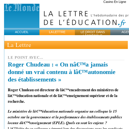
Casino En Ligne
ACCUEIL
LA LETTRE
LE DROIT DANS
AGE
LÂ€™ÉCOLE
La Lettre
LE POINT AVEC...
Roger Chudeau : « On nâ€™a jamais
donné un vrai contenu à lâ€™autonomie
des établissements »
Roger Chudeau est directeur de lâ€™encadrement des ministères de
lâ€™éducation nationale et de lâ€™enseignement supérieur et de la
recherche.
Le ministère de lâ€™éducation nationale organise un colloque le 15
octobre sur la gouvernance et la performance des établissements publics
locaux dâ€™enseignement (EPLE). Quels en sont les enjeux ?
Lâ€™idée de ce colloque a émergé lors des discussions avec les syndicats