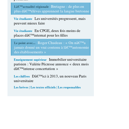
Bretagne : de plus en
Lâ€™actualité régionale
plus dâ€™élèves apprennent la langue bretonne
Les universités progressent, mais
Vie étudiante
peuvent mieux faire
En CPGE, deux fois moins de
Vie étudiante
places dâ€™internat pour les filles
Roger Chudeau : « On nâ€™a
Le point avec...
jamais donné un vrai contenu à lâ€™autonomie
des établissements »
Immobilier universitaire
Enseignement supérieur
parisien : Valérie Pécresse annonce « deux mois
dâ€™intense concertation »
Dâ€™ici à 2013, un nouveau Paris
Les chiffres
universitaire
Les brèves
|
Les textes officiels
|
Les responsables