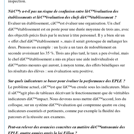
inspection.
Nâ€™y a-t-il pas un risque de confusion entre lâ€™évaluation des
établissements et lâ€™évaluation des chefs dâ€™établissement ?
Evaluer un établissement, câ€™est évaluer une organisation. Un chef
dâ€™établissement est en poste pour une durée moyenne de trois ans, avec
des objectifs précis fixés par le recteur à titre personnel. Il y a bien sûr un
« effet chef dâ€™établissement », mais il serait grotesque de mélanger les
deux. Prenons un exemple : un lycée a un taux de redoublement en
seconde avoisinant les 35 %. Trois ans plus tard, le taux a peu évolué, mais
le chef dâ€™établissement a mis en place une aide individualisée et
dâ€™autres mesures qui auront, à moyen terme, des effets bénéfiques sur
les résultats des élèves : son évaluation sera positive.
Sur quels indicateurs se baser pour évaluer la performance des EPLE ?
Le problème actuel, câ€™est que lâ€™on croule sous les indicateurs. Mais
il sâ€™agit plus de tableaux décrivant le fonctionnement que de véritables
indicateurs dâ€™impact. Nous devrons nous mettre dâ€™accord, lors du
colloque, sur un système dâ€™évaluation qui comprenne quatre ou cinq
indicateurs essentiels et pertinents, comme par exemple la fluidité des
parcours et la réussite aux examens.
Peut-on relever des avancées concrètes en matière dâ€™autonomie des
EPLE, quatre années après la loi Fillon ?