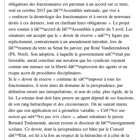
obligations des fonctionnaires est parvenue à un accord sur ce texte,
voté en octobre 2015 par lâ€™Assemblée nationale, qui vise à
« renforcer la déontologie des fonctionnaires et à ouvrir de nouveaux
droits à ces derniers, tout en clarifiant leurs obligations ». Le projet
sera soumis à lâ€™accord de lâ€™Assemblée à partir du 5 avril. Les
sénateurs ont accepté que le « devoir de réserve » nâ€™y figure pas
explicitement, contrairement à un amendement introduit, lors de
lâ€™examen du texte au Sénat fin janvier, par René Vandierendonck
(PS, Nord). Son adoption, à laquelle le gouvernement nâ€™était pas
favorable, aurait constitué une novation que les syndicats voyaient
comme une menace sur la liberté dâ€™expression des agents et un
risque accru de procédures disciplinaires.
Si le « devoir de réserve » continue de sâ€™imposer à tous les
fonctionnaires, il reste ainsi du domaine de la jurisprudence, par
définition ouvert aux interprétations, et non de celui, plus rigide, de la
loi. La retenue dont doit faire preuve un agent dépend de ses fonctions,
de son rang hiérarchique et des circonstances. On ne saurait mieux
dire que son application est à géométrie variable.
« Câ€™est une
notion qui nâ€™est pas très claire »
, admet volontiers le juriste
Bernard Toulemonde, ancien recteur et directeur de lâ€™enseignement
scolaire. Ce devoir, dont la jurisprudence est bâtie par le Conseil
dâ€™Etat, est lié à la fois au respect de la hiérarchie et à celui de la