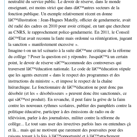
neutralité du service public. Le devoir de réserve, dans le monde
enseignant, est moins strict que dans dâ€™autres secteurs de la
fonction publique. Un exemple relativement récent en donne
lâ€™illustration : Jean-Hugues Matelly, officier de gendarmerie, avait
été radié des cadres en 2010 pour avoir critiqué, en tant que chercheur
au CNRS, le rapprochement police-gendarmerie. En 2011, le Conseil
dâ€™Etat avait reconnu la faute mais ordonné sa réintégration, jugeant
la sanction « manifestement excessive ».
Imagine-t-on un tel scénario à la suite dâ€™une critique de la réforme
du collège ? Poser la question est y répondre. Jusquâ€™à un certain
point, le devoir de réserve sâ€™accommode des controverses qui
traversent lâ€™éducation nationale. Le code de lâ€™éducation stipule
que les agents exercent « dans le respect des programmes et des
instructions du ministre », et impose le respect de la chaîne
hiérarchique. Le fonctionnaire de lâ€™éducation ne peut donc pas
désobéir (et les « désobéisseurs » peuvent donc être sanctionnés, ce
qui sâ€™est produit). En revanche, il peut faire la grève de la faim
contre les nouveaux rythmes scolaires, publier des pamphlets contre la
politique éducative, participer à des émissions de radio ou de
télévision, parler à des journalistes, militer contre la réforme du
collège... Le tout sans user des invectives parfois lues ou entendues çà
et là... mais qui ne motivent que rarement des poursuites pour des
raisons tenant à la fois à lâ€™opportunité et à lâ€™attachement